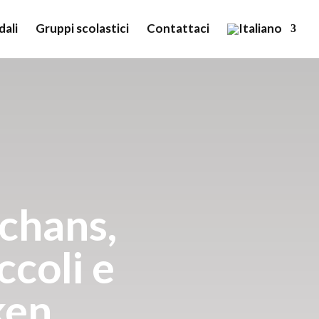
dali
Gruppi scolastici
Contattaci
Schans,
ccoli e
ken