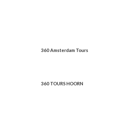
AZIENDALE
360 Tours & Excursions
360 Amsterdam Tours
360 TOURS HAARLEM
360 TOURS HOORN
360 BUSINESS TRIPS
360 tours school Trips