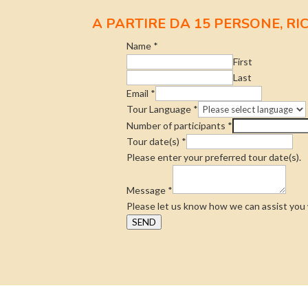
A PARTIRE DA 15 PERSONE, RI
Name
*
First
Last
Email
*
Tour Language
*
Number of participants
*
Tour date(s)
*
Please enter your preferred tour date(s).
Message
*
Please let us know how we can assist you w
SEND