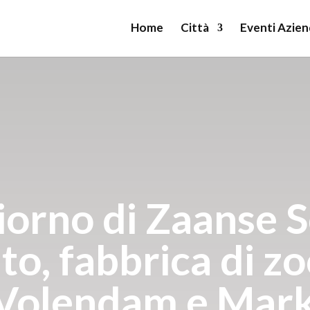
Home
Città
Eventi Azien
giorno di Zaanse 
to, fabbrica di zo
 Volendam e Mar