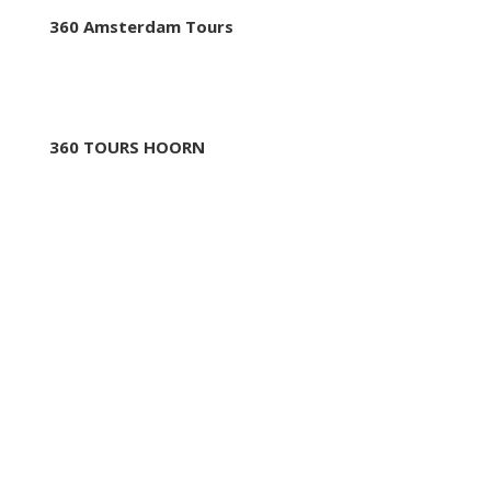
360 Amsterdam Tours
360 TOURS HAARLEM
360 TOURS HOORN
360 BUSINESS TRIPS
360 tours school Trips
UFFICIO AZIENDALE
Oudeschans 83-2
1011 KW, Amsterdam
Paesi Bassi
SERVIZIO CLIENTI