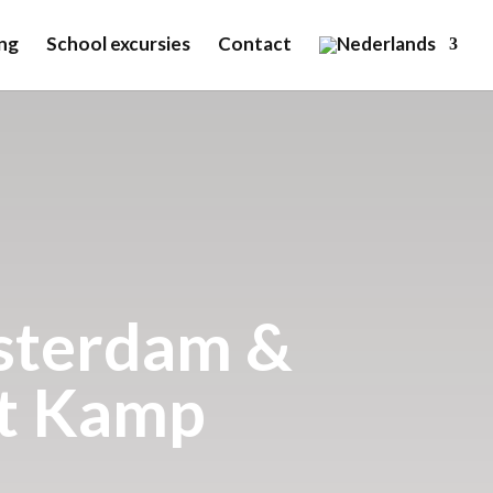
ng
School excursies
Contact
sterdam &
t Kamp