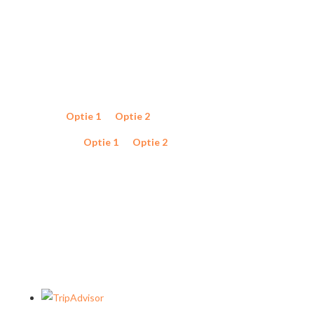
Oudeschans 83-2
1011 KW, Amsterdam
Nederland
Steun
Mobiel
Optie 1
of
Optie 2
WhatsApp
Optie 1
of
Optie 2
WE ZIJN OPEN
MAANDAG T/M ZONDAG 10:00-17:00
CONTACT ONS
Privacybeleid