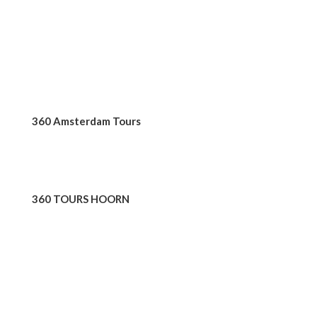
Zakelijk
360 Tours & Excursions
360 Amsterdam Tours
360 TOURS HAARLEM
360 TOURS HOORN
360 BUSINESS TRIPS
360 tours school Trips
HOOFDKANTOOR