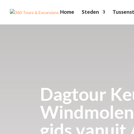
Home
Steden
Tussenst
Dagtour Ke
Windmolens
gids vanui