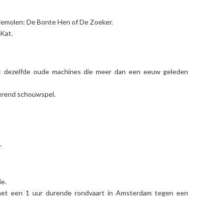
iemolen: De Bonte Hen of De Zoeker.
 Kat.
 dezelfde oude machines die meer dan een eeuw geleden
nerend schouwspel.
.
ie.
 met een 1 uur durende rondvaart in Amsterdam tegen een