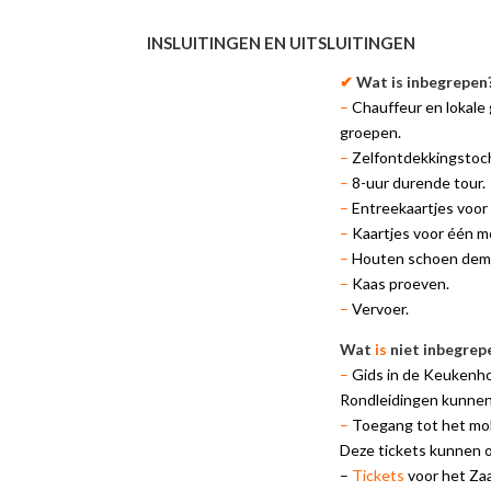
INSLUITINGEN EN UITSLUITINGEN
✔
Wat is inbegrepen
–
Chauffeur en lokale 
groepen.
–
Zelfontdekkingstoc
–
8-uur durende tour.
–
Entreekaartjes voor
–
Kaartjes voor één m
–
Houten schoen demo
–
Kaas proeven.
–
Vervoer.
Wat
is
niet inbegrep
–
Gids in de Keukenho
Rondleidingen kunnen
–
Toegang tot het mo
Deze tickets kunnen 
–
Tickets
voor het Za