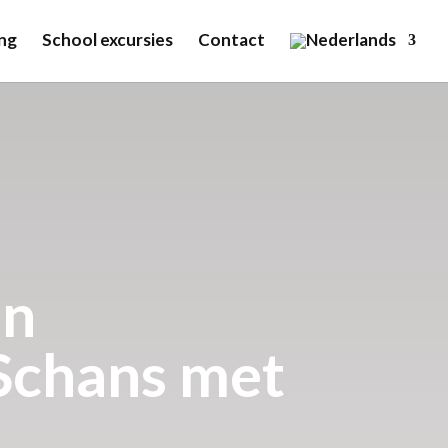
ng
School excursies
Contact
en
Schans met