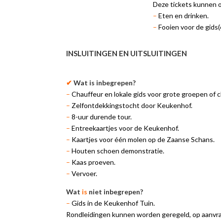
Deze tickets kunnen 
–
Eten en drinken.
–
Fooien voor de gids(
INSLUITINGEN EN UITSLUITINGEN
✔
Wat is inbegrepen?
–
Chauffeur en lokale gids voor grote groepen of c
–
Zelfontdekkingstocht door Keukenhof.
–
8-uur durende tour.
–
Entreekaartjes voor de Keukenhof.
–
Kaartjes voor één molen op de Zaanse Schans.
–
Houten schoen demonstratie.
–
Kaas proeven.
–
Vervoer.
Wat
is
niet inbegrepen?
–
Gids in de Keukenhof Tuin.
Rondleidingen kunnen worden geregeld, op aanvr