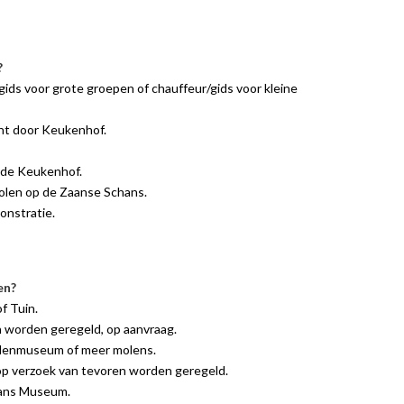
?
gids voor grote groepen of chauffeur/gids voor kleine
ht door Keukenhof.
 de Keukenhof.
olen op de Zaanse Schans.
nstratie.
en?
f Tuin.
 worden geregeld, op aanvraag.
lenmuseum of meer molens.
op verzoek van tevoren worden geregeld.
ans Museum.