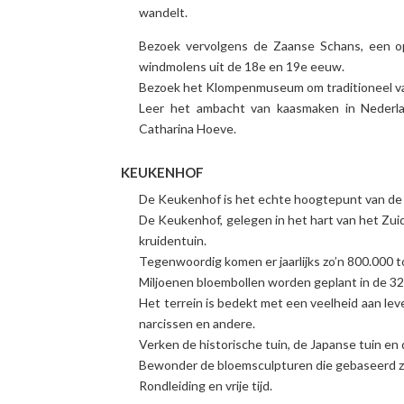
wandelt.
Bezoek vervolgens de Zaanse Schans, een 
windmolens uit de 18e en 19e eeuw.
Bezoek het Klompenmuseum om traditioneel va
Leer het ambacht van kaasmaken in Nederla
Catharina Hoeve.
KEUKENHOF
De Keukenhof is het echte hoogtepunt van de 
De Keukenhof, gelegen in het hart van het Zu
kruidentuin.
Tegenwoordig komen er jaarlijks zo’n 800.000 t
Miljoenen bloembollen worden geplant in de 32
Het terrein is bedekt met een veelheid aan lev
narcissen en andere.
Verken de historische tuin, de Japanse tuin en 
Bewonder de bloemsculpturen die gebaseerd zij
Rondleiding en vrije tijd.