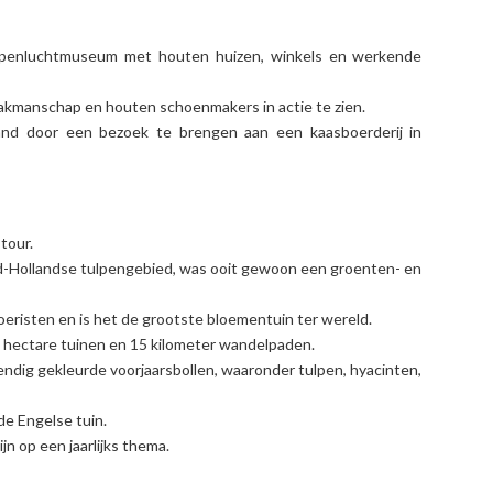
openluchtmuseum met houten huizen, winkels en werkende
kmanschap en houten schoenmakers in actie te zien.
nd door een bezoek te brengen aan een kaasboerderij in
tour.
id-Hollandse tulpengebied, was ooit gewoon een groenten- en
oeristen en is het de grootste bloementuin ter wereld.
 hectare tuinen en 15 kilometer wandelpaden.
endig gekleurde voorjaarsbollen, waaronder tulpen, hyacinten,
de Engelse tuin.
n op een jaarlijks thema.