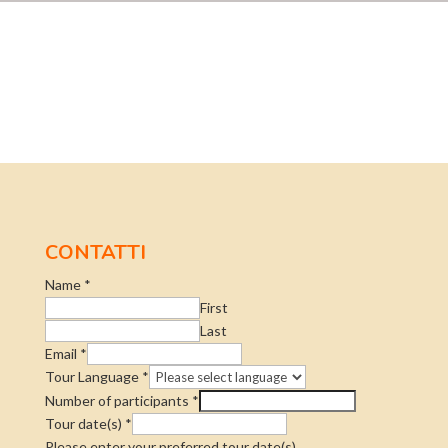
CONTATTI
Name
*
First
Last
Email
*
Tour Language
*
Number of participants
*
Tour date(s)
*
Please enter your preferred tour date(s).