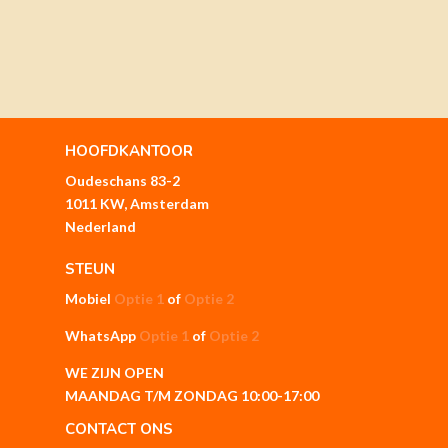
HOOFDKANTOOR
Oudeschans 83-2
1011 KW, Amsterdam
Nederland
STEUN
Mobiel
Optie 1
of
Optie 2
WhatsApp
Optie 1
of
Optie 2
WE ZIJN OPEN
MAANDAG T/M ZONDAG 10:00-17:00
CONTACT ONS