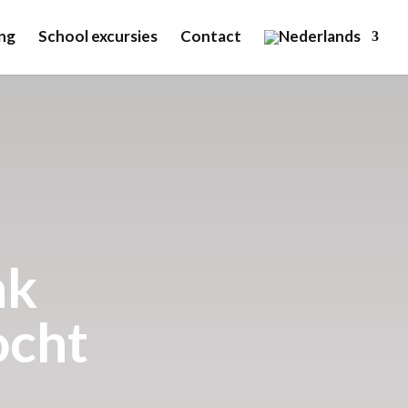
ng
School excursies
Contact
nk
ocht