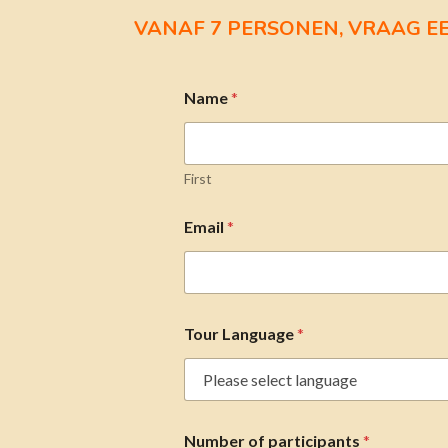
VANAF 7 PERSONEN, VRAAG E
Name
*
First
Email
*
Tour Language
*
Number of participants
*