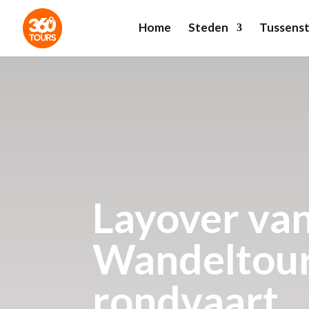
Home
Steden
Tussenst
Layover van
Wandeltour
rondvaart.