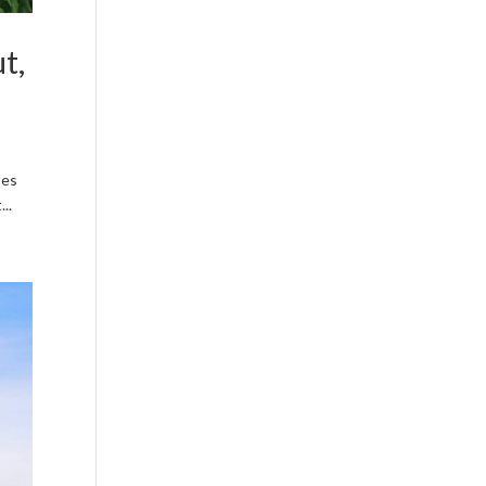
t,
pes
..