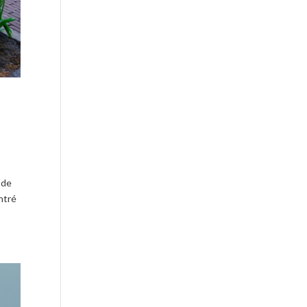
 de
ntré