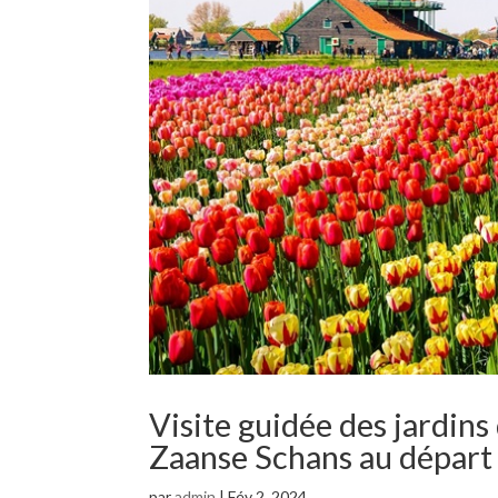
Visite guidée des jardin
Zaanse Schans au dépar
par
admin
|
Fév 2, 2024