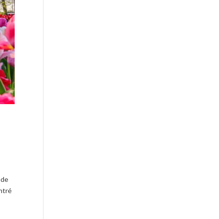
 de
ntré