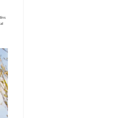
dins
al