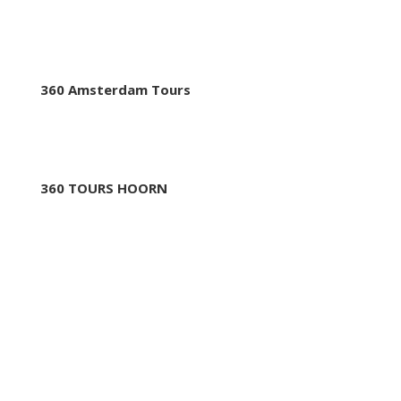
360 Tours Excursions
360 Amsterdam Tours
360 TOURS HAARLEM
360 TOURS HOORN
360 BUSINESS TRIPS
360 tours school Trips
SIÈGE SOCIAL
Oudeschans 83-2
1011 KW, Amsterdam