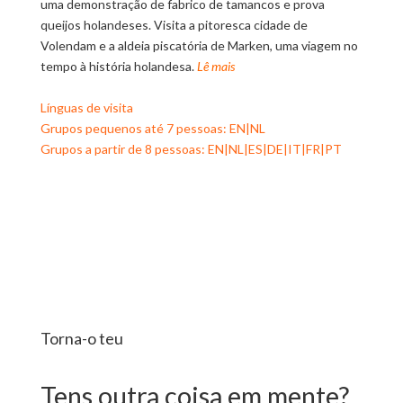
uma demonstração de fabrico de tamancos e prova
queijos holandeses. Visita a pitoresca cidade de
Volendam e a aldeia piscatória de Marken, uma viagem no
tempo à história holandesa.
Lê mais
Línguas de visita
Grupos pequenos até 7 pessoas: EN|NL
Grupos a partir de 8 pessoas: EN|NL|ES|DE|IT|FR|PT
Torna-o teu
Tens outra coisa em mente?