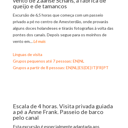
vento de Zaanse Schans, à fábrica de
queijo e de tamancos
Excursão de 6,5 horas que começa com um passeio
privado a pé no centro de Amesterdão, onde provarás
alguns doces holandeses e tirarás fotografias à volta das
pontes dos canais. Depois segue para os moinhos de
vento em…
Lê mais
Línguas de visita
Grupos pequenos até 7 pessoas: EN|NL
Grupos a partir de 8 pessoas: EN|NL|ES|DE|IT|FR|PT
Escala de 4 horas. Visita privada guiada
a pé a Anne Frank. Passeio de barco
pelo canal
Esta excursão é especialmente adaptada aos