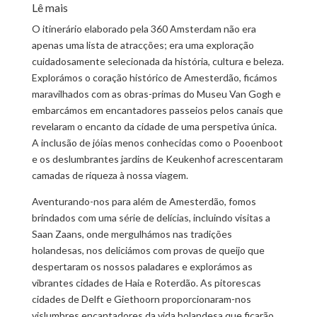
Lê mais
O itinerário elaborado pela 360 Amsterdam não era
apenas uma lista de atracções; era uma exploração
cuidadosamente selecionada da história, cultura e beleza.
Explorámos o coração histórico de Amesterdão, ficámos
maravilhados com as obras-primas do Museu Van Gogh e
embarcámos em encantadores passeios pelos canais que
revelaram o encanto da cidade de uma perspetiva única.
A inclusão de jóias menos conhecidas como o Pooenboot
e os deslumbrantes jardins de Keukenhof acrescentaram
camadas de riqueza à nossa viagem.
Aventurando-nos para além de Amesterdão, fomos
brindados com uma série de delícias, incluindo visitas a
Saan Zaans, onde mergulhámos nas tradições
holandesas, nos deliciámos com provas de queijo que
despertaram os nossos paladares e explorámos as
vibrantes cidades de Haia e Roterdão. As pitorescas
cidades de Delft e Giethoorn proporcionaram-nos
vislumbres encantadores da vida holandesa que ficarão