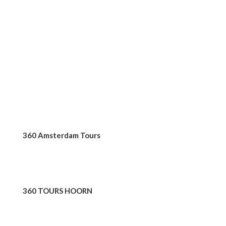
CORPORATIVO
360 Tours & Excursions
360 Amsterdam Tours
360 TOURS HAARLEM
360 TOURS HOORN
360 BUSINESS TRIPS