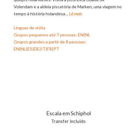
Volendam e a aldeia piscatória de Marken, uma viagem no
tempo à história holandesa…
Lê mais
Línguas de visita
Grupos pequenos até 7 pessoas: EN|NL
Grupos grandes a partir de 8 pessoas:
EN|NL|ES|DE|IT|FR|PT
Escala em Schiphol
Transfer incluído