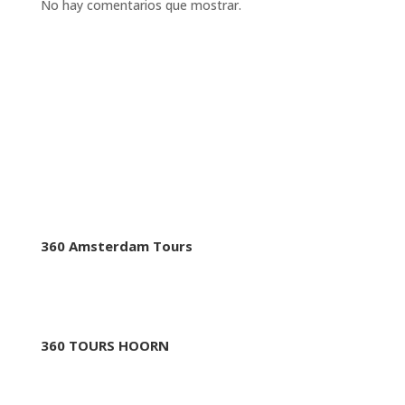
No hay comentarios que mostrar.
CORPORATIVO
360 Tours & Excursions
360 Amsterdam Tours
360 TOURS HAARLEM
360 TOURS HOORN
360 BUSINESS TRIPS