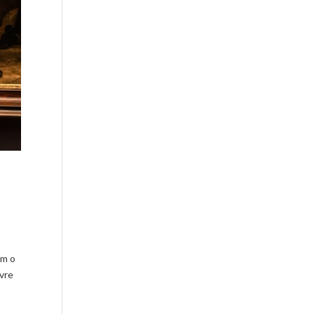
am o
ivre