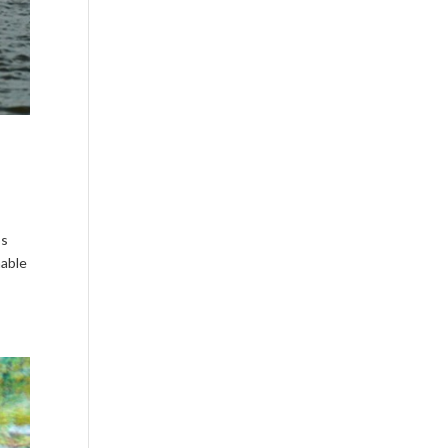
os
nable