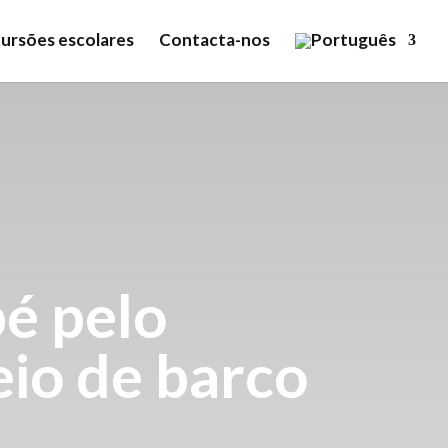
ursões escolares
Contacta-nos
pé pelo
io de barco