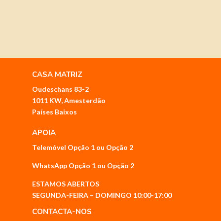
CASA MATRIZ
Oudeschans 83-2
1011 KW, Amesterdão
Países Baixos
APOIA
Telemóvel
Opção 1
ou
Opção 2
WhatsApp
Opção 1
ou
Opção 2
ESTAMOS ABERTOS
SEGUNDA-FEIRA – DOMINGO 10:00-17:00
CONTACTA-NOS