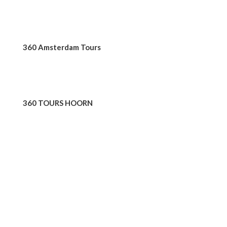
360 Tours & Excursions
360 Amsterdam Tours
360 TOURS HAARLEM
360 TOURS HOORN
360 BUSINESS TRIPS
360 tours school Trips
CASA MATRIZ
Oudeschans 83-2
1011 KW, Amesterdão
Países Baixos